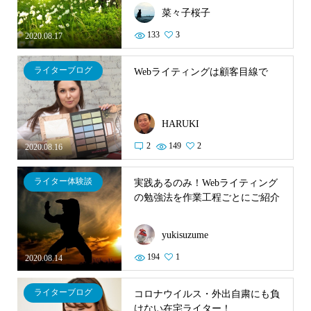
菜々子桜子
133
3
2020.08.17
ライターブログ
Webライティングは顧客目線で
HARUKI
2
149
2
2020.08.16
ライター体験談
実践あるのみ！Webライティング
の勉強法を作業工程ごとにご紹介
yukisuzume
194
1
2020.08.14
ライターブログ
コロナウイルス・外出自粛にも負
けない在宅ライター！