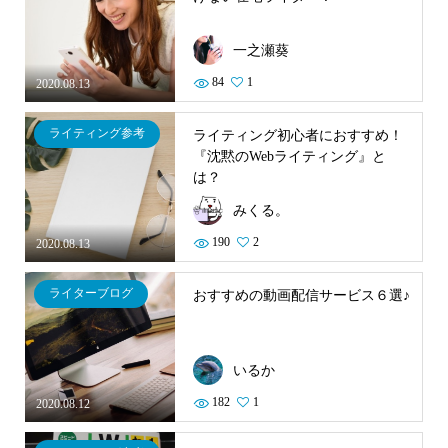
一之瀬葵
84
1
2020.08.13
ライティング参考
ライティング初心者におすすめ！
『沈黙のWebライティング』と
は？
みくる。
190
2
2020.08.13
ライターブログ
おすすめの動画配信サービス６選♪
いるか
182
1
2020.08.12