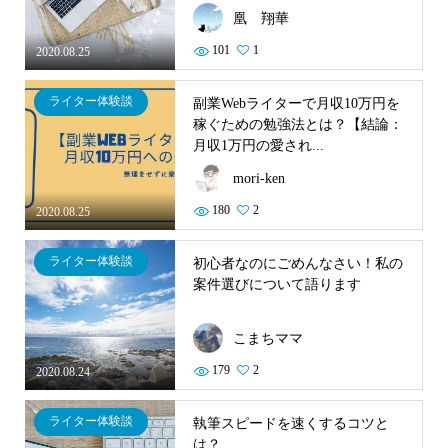
凰 翔華
101
1
2020.08.25
ライター体験談
副業Webライターで月収10万円を
稼ぐための勉強法とは？【結論：
月収1万円の愛され...
mori-ken
180
2
2020.08.25
ライター体験談
初心者なのにごめんなさい！私の
案件選びについて語ります
こまちママ
179
2
2020.08.24
ライター体験談
執筆スピードを速くするコツと
は？