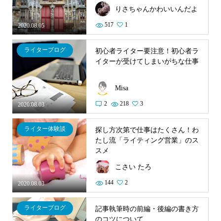
りさちゃんかわいいんだよ
517
1
2020.08.05
ライターブログ
初心者ライター要注意！初心者ラ
イターが受けてしまいがちな仕事
Misa
2
218
3
2020.08.03
ライター体験談
探し方次第で仕事はたくさん！わ
たし流「ライティング営業」のス
スメ
こさい たろ
144
2
2020.08.03
ライターブログ
記事執筆時の前編・後編の書き方
のコツについて