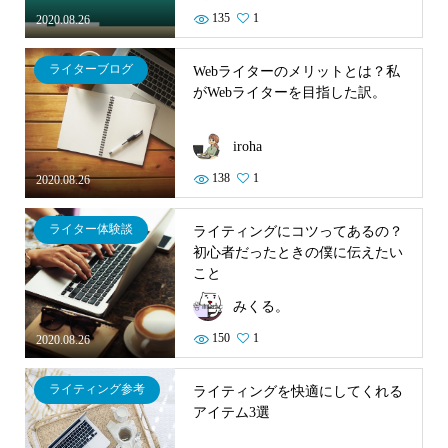
135
1
2020.08.26
ライターブログ
Webライターのメリットとは？私
がWebライターを目指した訳。
iroha
138
1
2020.08.26
ライター体験談
ライティングにコツってあるの？
初心者だったときの僕に伝えたい
こと
みくる。
150
1
2020.08.26
ライティング参考
ライティングを快適にしてくれる
アイテム3選