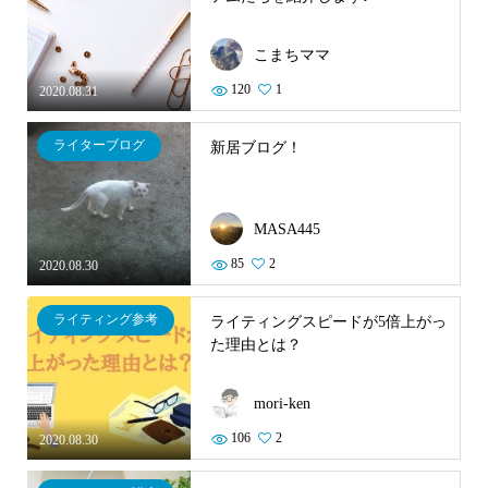
こまちママ
120
1
2020.08.31
ライターブログ
新居ブログ！
MASA445
85
2
2020.08.30
ライティング参考
ライティングスピードが5倍上がっ
た理由とは？
mori-ken
106
2
2020.08.30