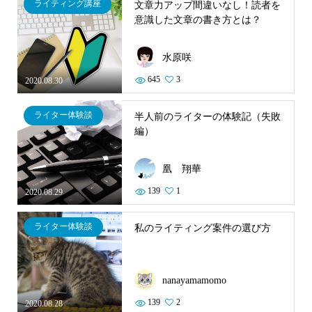
ライティング講座
文章力アップ間違いなし！読者を
意識した文章の書き方とは？
水原咲
645
3
2020.08.30
ライター体験談
半人前のライターの体験記（失敗
編）
凰 翔華
139
1
2020.08.29
ライター体験談
私のライティング案件の選び方
nanayamamomo
139
2
2020.08.28