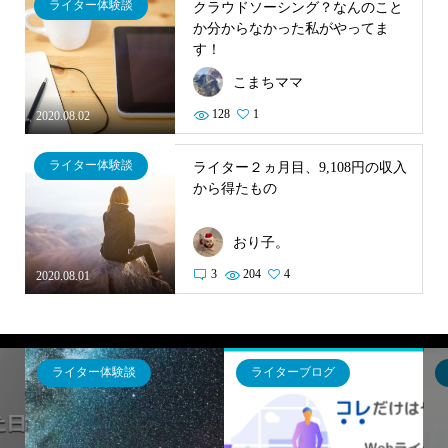
ライター体験談
クラウドソーシング？なんのこと
か分からなかった私がやってま
す！
こまちママ
128
1
2020.08.02
ライター体験談
ライター２ヵ月目、9,108円の収入
から得たもの
おり子。
3
204
4
2020.08.01
ライター体験談
ライターブログ