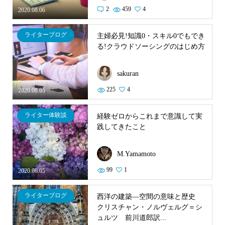
2
459
4
2020.08.06
ライターブログ
主婦必見!知識0・スキル0でもでき
る!クラウドソーシングのはじめ方
sakuran
225
4
2020.08.05
ライター体験談
経験ゼロからこれまで意識して実
践してきたこと
M.Yamamoto
99
1
2020.08.05
ライターブログ
西洋の建築―空間の意味と歴史
クリスチャン・ノルヴェルグ＝シ
ュルツ 前川道郎訳...