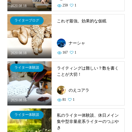
259
1
2020.08.18
ライターブログ
これぞ最強。効果的な仮眠
ナーシャ
167
1
2020.08.18
ライター体験談
ライティングは難しい？数を書く
ことが大切！
のえコアラ
81
1
2020.08.18
ライター体験談
私のライター体験談、休日メイン
集中型非量産系ライターのつぶや
き