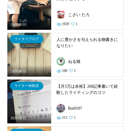
こさい たろ
1929
1
2020.08.03
ライターブログ
人に豊かさを与えられる物書きに
なりたい
ねる猫
190
1
2020.08.02
ライター体験談
【月5万は余裕】200記事書いて経
験したライティングのコツ
Rui0107
213
1
2020.08.02