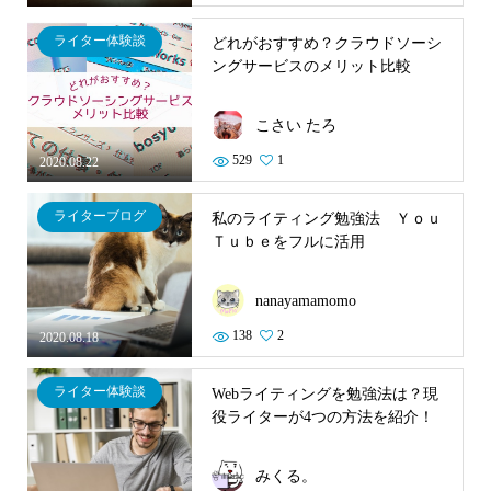
ライター体験談
どれがおすすめ？クラウドソーシ
ングサービスのメリット比較
こさい たろ
529
1
2020.08.22
ライターブログ
私のライティング勉強法 Ｙｏｕ
Ｔｕｂｅをフルに活用
nanayamamomo
138
2
2020.08.18
ライター体験談
Webライティングを勉強法は？現
役ライターが4つの方法を紹介！
みくる。