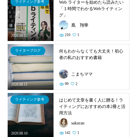
ライティング参考
Web ライターを始めたら読みたい
「１時間でわかるWebライティン
グ」
凰 翔華
210
1
2020.08.12
ライターブログ
何もわからなくても大丈夫！初心
者の私のおすすめ書籍
こまちママ
99
2
2020.08.11
ライティング参考
はじめて文章を書く人に贈る！ラ
イティングにおすすめの本2冊と活
用方法
sakuran
142
1
2020.08.10