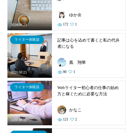
ゆか🌼
172
1
2020.08.23
ライター体験談
記事は心を込めて書くと私の代弁
者になる
凰 翔華
90
1
2020.08.23
ライター体験談
Webライター初心者の仕事の始め
方と稼ぐために必要な方法
かなこ
121
2
2020.08.22