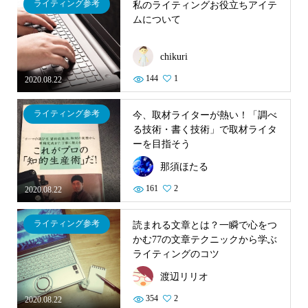
ライティング参考
私のライティングお役立ちアイテ
ムについて
chikuri
144
1
2020.08.22
ライティング参考
今、取材ライターが熱い！「調べ
る技術・書く技術」で取材ライタ
ーを目指そう
那須ほたる
161
2
2020.08.22
ライティング参考
読まれる文章とは？一瞬で心をつ
かむ77の文章テクニックから学ぶ
ライティングのコツ
渡辺リリオ
354
2
2020.08.22