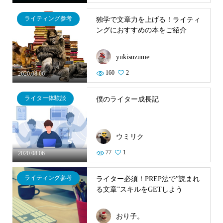
ライティング参考
独学で文章力を上げる！ライティ
ングにおすすめの本をご紹介
yukisuzume
160
2
2020.08.06
ライター体験談
僕のライター成長記
ウミリク
77
1
2020.08.06
ライティング参考
ライター必須！PREP法で”読まれ
る文章”スキルをGETしよう
おり子。