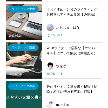
ライティング参考
【おすすめ！】私のライティング
お役立ちアイテム５選【必需品】
おおしま はな
177
1
2020.08.28
ライティング講座
WEBライターに必要な【3つのス
キル】について解説（動画あり）
水原咲
791
6
2020.08.26
ライティング参考
分かりやすい文章を書く秘訣【結
論：相手に伝わる言葉に翻訳】
mori-ken