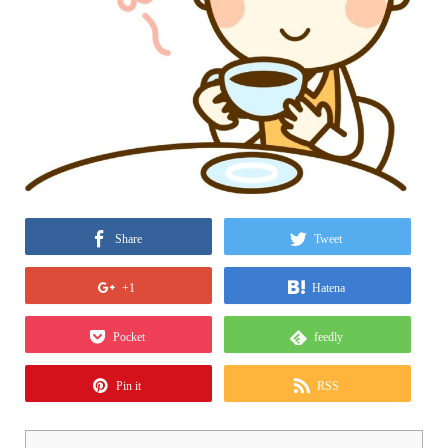
Share
Tweet
+1
Hatena
Pocket
feedly
Pin it
RSS