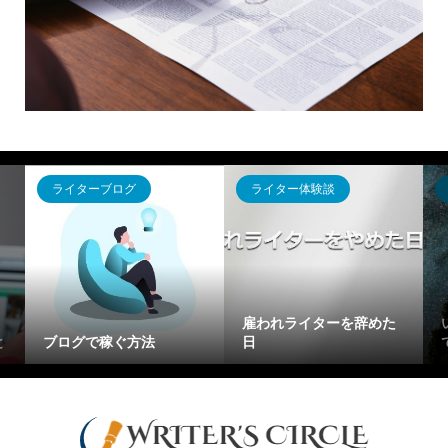
ライターブログ
ライター体験談
雇われライターを辞めた
と
ブログで稼ぐ方法
日