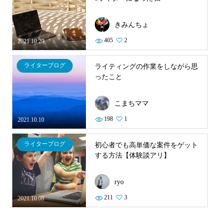
きみんちょ
405
2
2021.10.29
ライターブログ
ライティングの作業をしながら思
ったこと
こまちママ
198
1
2021.10.10
ライターブログ
初心者でも高単価な案件をゲット
する方法【体験談アリ】
ryo
211
3
2021.10.08