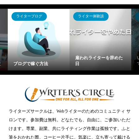
ライターブログ
ライター体験談
雇われライターを辞めた
と
ブログで稼ぐ方法
日
ライターズサークルは、Webライターのためのコミュニティ サ
ロンです。参加費は無料。どなたでも、自由に、ご参加いただ
けます。専業、副業、共にライティング作業は孤独です。ふと
筆をおかれた際、コーヒー片手に、気楽に、立ち寄って戴ける