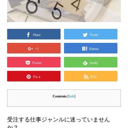
Share
Tweet
+1
Hatena
Pocket
feedly
Pin it
RSS
Contents
[
hide
]
受注する仕事ジャンルに迷っていません
か？