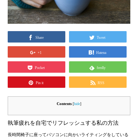
Share
Tweet
+1
Hatena
Pocket
feedly
Pin it
RSS
Contents
[
hide
]
執筆疲れを自宅でリフレッシュする私の方法
長時間椅子に座ってパソコンに向かいライティングをしている