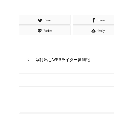
Tweet
Share
Pocket
feedly
駆け出しWEBライター奮闘記