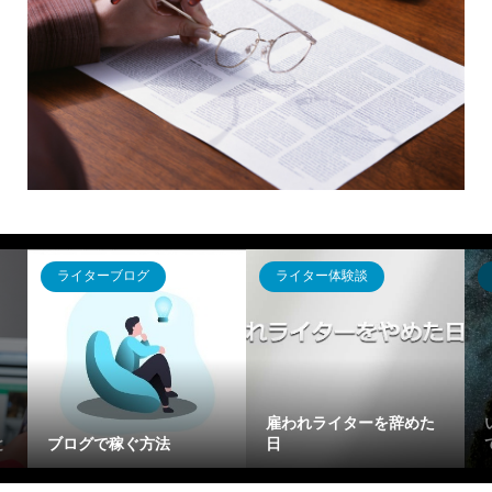
ライター体験談
ライターブログ
「Webライターてしんど
コレだけはやるべきWe
ーを辞めた
い、、」と思ったらやっ
ライターのSEO対策！
てほしいこと
【単価UPの秘訣】