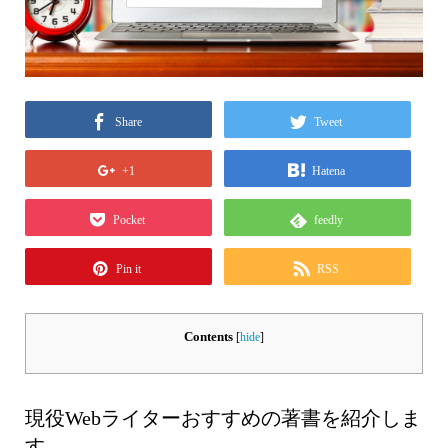
Share
Tweet
+1
Hatena
Pocket
feedly
Pin it
RSS
Contents
[
hide
]
現役Webライターおすすめの著書を紹介しま
す