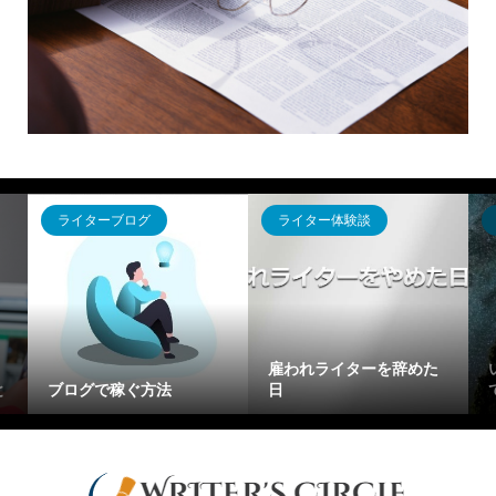
ライター体験談
ライター体験談
ライターブ
「Webライターてしんど
コレだけは
われライターを辞めた
い、、」と思ったらやっ
ライターの
てほしいこと
【単価UP