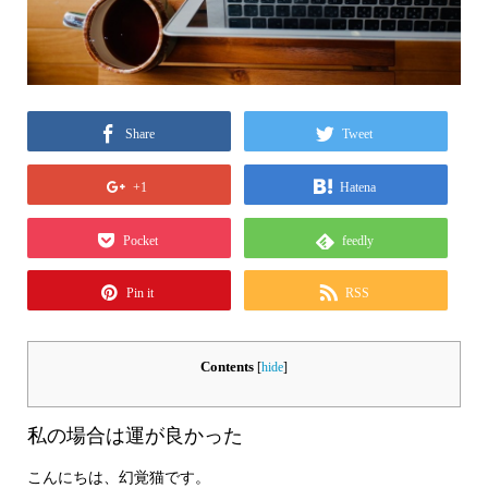
Share
Tweet
+1
Hatena
Pocket
feedly
Pin it
RSS
Contents
[
hide
]
私の場合は運が良かった
こんにちは、幻覚猫です。