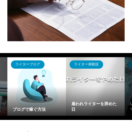
ライターブログ
ライター体験談
ライタ
「Web
雇われライターを辞めた
い、、
ブログで稼ぐ方法
日
てほし