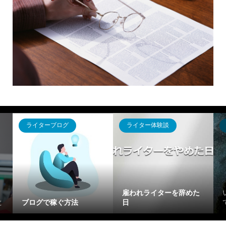
ライターブログ
ライター体験談
雇われライターを辞めた
と
ブログで稼ぐ方法
日