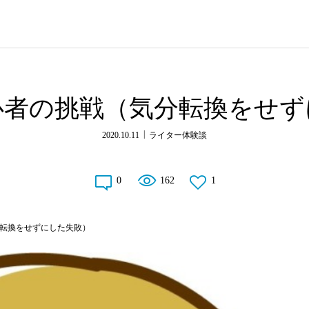
心者の挑戦（気分転換をせず
2020.10.11
ライター体験談
0
162
1
転換をせずにした失敗）