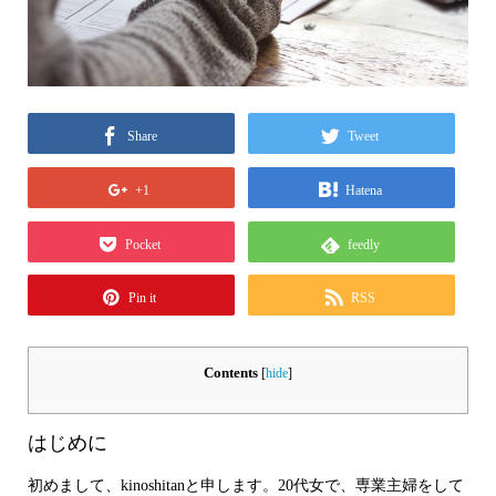
Share
Tweet
+1
Hatena
Pocket
feedly
Pin it
RSS
Contents
[
hide
]
はじめに
初めまして、kinoshitanと申します。20代女で、専業主婦をして