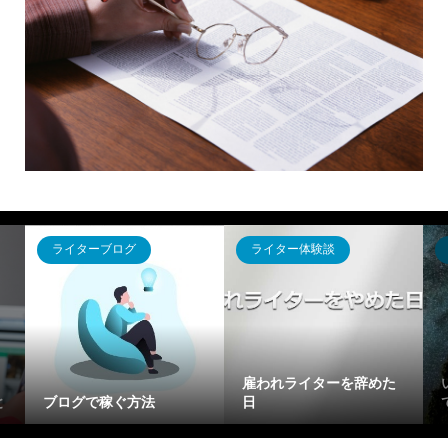
ライターブログ
ライター体験談
雇われライターを辞めた
と
ブログで稼ぐ方法
日