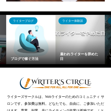
ライター体験談
ライター体験談
ライタ
「Webライターてしんど
コレだ
雇われライターを辞めた
い、、」と思ったらやっ
ライタ
日
てほしいこと
【単価
ライターズサークルは、Webライターのためのコミュニティ サ
ロンです。参加費は無料。どなたでも、自由に、ご参加いただ
けます。専業、副業、共にライティング作業は孤独です。ふと