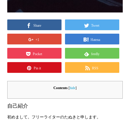
Share
Tweet
+1
Hatena
Pocket
feedly
Pin it
RSS
Contents
[
hide
]
自己紹介
初めまして。フリーライターのたぬきと申します。