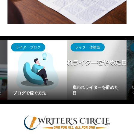
ライターブログ
ライター体験談
「
雇われライターを辞めた
い
ブログで稼ぐ方法
日
て