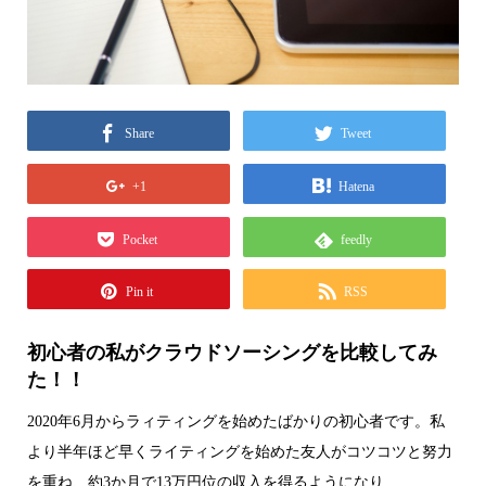
Share
Tweet
+1
Hatena
Pocket
feedly
Pin it
RSS
初心者の私がクラウドソーシングを比較してみ
た！！
2020年6月からラィティングを始めたばかりの初心者です。私
より半年ほど早くライティングを始めた友人がコツコツと努力
を重ね、約3か月で13万円位の収入を得るようになり