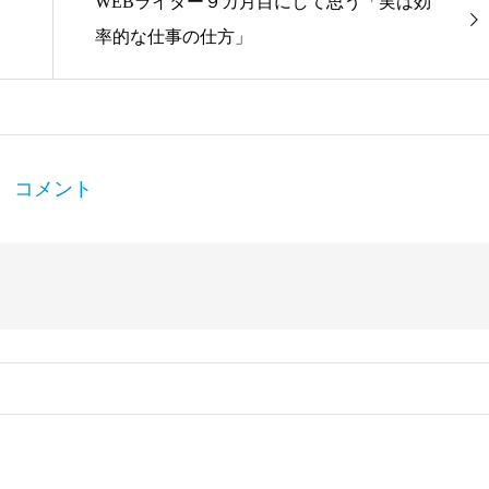
WEBライター９カ月目にして思う「実は効
率的な仕事の仕方」
コメント
。