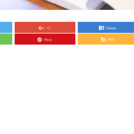
+1
Hatena
Pin it
RSS