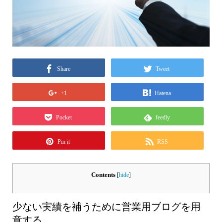
Share
Tweet
+1
Hatena
Pocket
feedly
Pin it
RSS
Contents
[
hide
]
少ない実績を補うために営業用ブログを用
意する