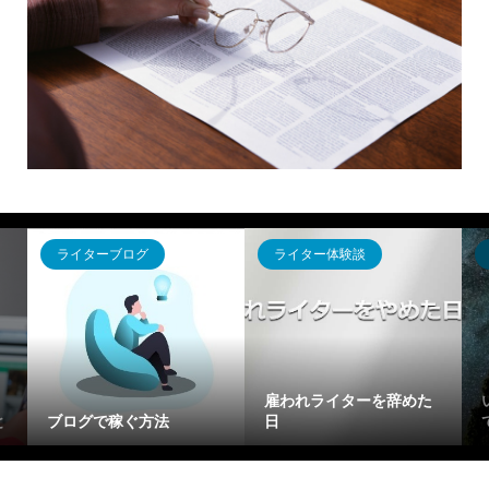
ライターブログ
ライター体験談
雇われライターを辞めた
と
ブログで稼ぐ方法
日