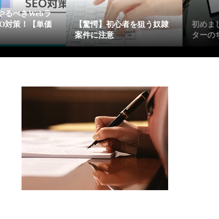
やるべきWebラ
EO対策！【単価
【驚愕】初心者を狙う奴隷
初めま
】
案件に注意
ターの