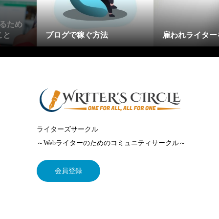
るため
こと
ブログで稼ぐ方法
雇われライター
ライターズサークル
～Webライターのためのコミュニティサークル～
会員登録