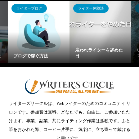
ライターブログ
ライター体験談
雇われライターを辞めた
と
ブログで稼ぐ方法
日
ライターズサークルは、Webライターのためのコミュニティ サ
ロンです。参加費は無料。どなたでも、自由に、ご参加いただ
けます。専業、副業、共にライティング作業は孤独です。ふと
筆をおかれた際、コーヒー片手に、気楽に、立ち寄って戴ける
と幸いです。