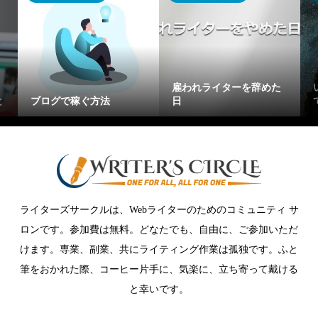
「Webライターてしんど
コレだけはや
れライターを辞めた
い、、」と思ったらやっ
ライターのS
てほしいこと
【単価UPの
ライターズサークルは、Webライターのためのコミュニティ サ
ロンです。参加費は無料。どなたでも、自由に、ご参加いただ
けます。専業、副業、共にライティング作業は孤独です。ふと
筆をおかれた際、コーヒー片手に、気楽に、立ち寄って戴ける
と幸いです。