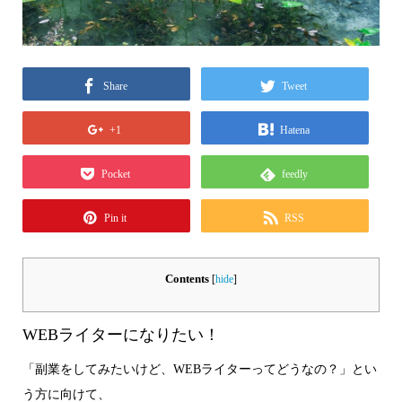
Share
Tweet
+1
Hatena
Pocket
feedly
Pin it
RSS
Contents
[
hide
]
WEBライターになりたい！
「副業をしてみたいけど、WEBライターってどうなの？」とい
う方に向けて、