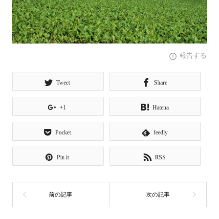
報告する
Tweet
Share
+1
Hatena
Pocket
feedly
Pin it
RSS