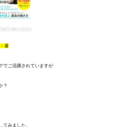
代：著
グでご活躍されていますが
か？
してみました。