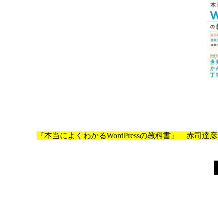
『本当によくわかるWordPressの教科書』 赤司達