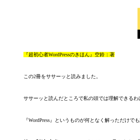
『超初心者WordPressのきほん』空鈴：著
この2冊をササーッと読みました。
ササーッと読んだところで私の頭では理解できるわ
『WordPress』というものが何となく解っただ