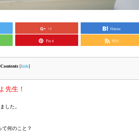
+1
Hatena
Pin it
RSS
Contents
[
hide
]
よ先生！
ちました。
って何のこと？