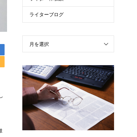
ライターブログ
月を選択
し
ま