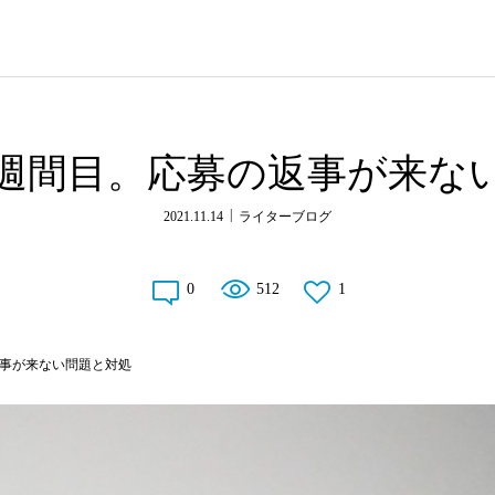
週間目。応募の返事が来な
2021.11.14
ライターブログ
0
512
1
事が来ない問題と対処