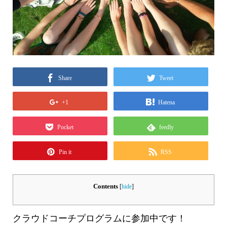
Share
Tweet
+1
Hatena
Pocket
feedly
Pin it
RSS
Contents
[
hide
]
クラウドコーチプログラムに参加中です！