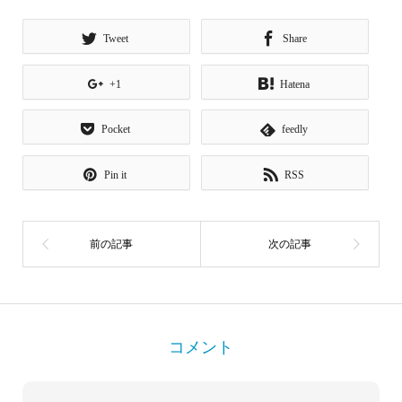
Tweet
Share
+1
Hatena
Pocket
feedly
Pin it
RSS
コメント