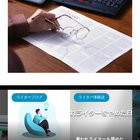
ライター体験談
ライターブログ
「Webライターてしんど
コレだけはやるべきWeb
辞めた
い、、」と思ったらやっ
ライターのSEO対策！