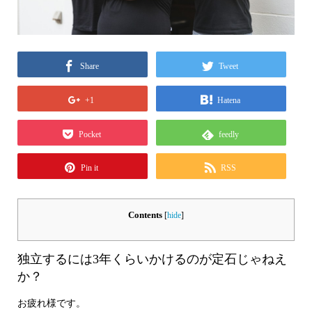
Share
Tweet
+1
Hatena
Pocket
feedly
Pin it
RSS
Contents
[
hide
]
独立するには3年くらいかけるのが定石じゃねえ
か？
お疲れ様です。