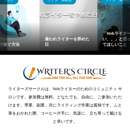
ライター体験談
ライターブログ
「Webライターてしんど
コレだけはやるべきWeb
た
い、、」と思ったらやっ
ライターのSEO対策！
てほしいこと
【単価UPの秘訣】
ライターズサークルは、Webライターのためのコミュニティ サ
ロンです。参加費は無料。どなたでも、自由に、ご参加いただ
けます。専業、副業、共にライティング作業は孤独です。ふと
筆をおかれた際、コーヒー片手に、気楽に、立ち寄って戴ける
と幸いです。