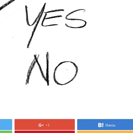
+1
Hatena