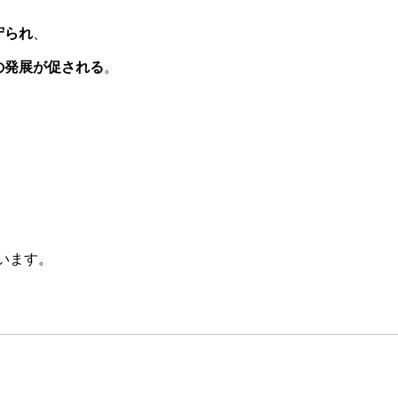
守られ
、
の発展が促される
。
います。