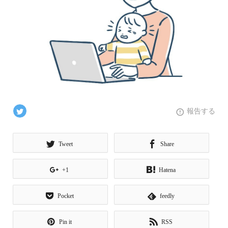
報告する
Tweet
Share
+1
Hatena
Pocket
feedly
Pin it
RSS