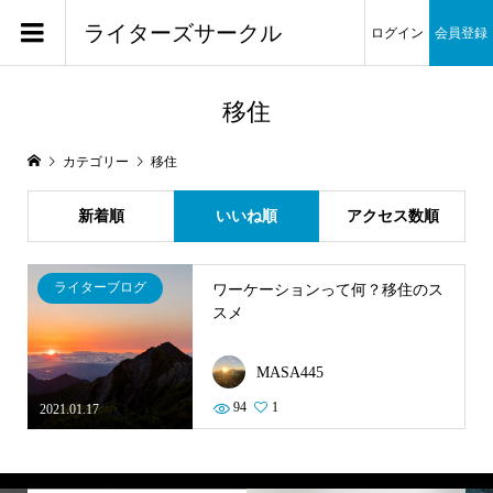
ライターズサークル
ログイン
会員登録
移住
カテゴリー
移住
新着順
いいね順
アクセス数順
ライターブログ
ワーケーションって何？移住のス
スメ
MASA445
94
1
2021.01.17