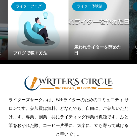
ライターブログ
ライター体験談
雇われライターを辞めた
と
ブログで稼ぐ方法
日
ライターズサークルは、Webライターのためのコミュニティ サ
ロンです。参加費は無料。どなたでも、自由に、ご参加いただ
けます。専業、副業、共にライティング作業は孤独です。ふと
筆をおかれた際、コーヒー片手に、気楽に、立ち寄って戴ける
と幸いです。