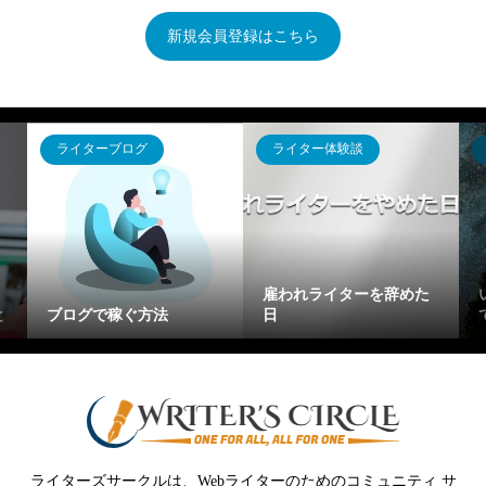
新規会員登録はこちら
ライターブログ
ライター体験談
雇われライターを辞めた
と
ブログで稼ぐ方法
日
ライターズサークルは、Webライターのためのコミュニティ サ